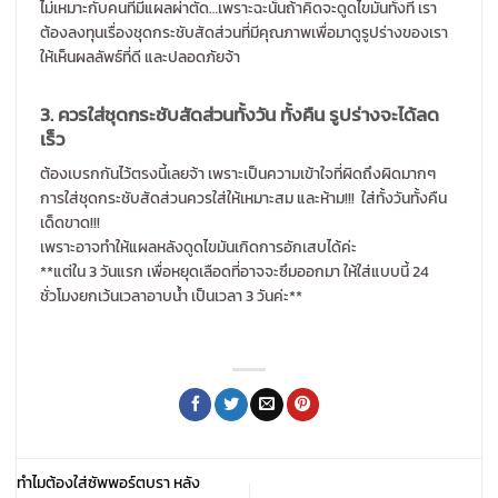
ไม่เหมาะกับคนที่มีแผลผ่าตัด…
เพราะฉะนั้นถ้าคิดจะดูดไขมันทั้
งที เรา
ต้องลงทุนเรื่องชุดกระชับสั
ดส่วนที่มีคุณภาพเพื่อมาดูรูปร่
างของเรา
ให้เห็นผลลัพธ์ที่ดี และปลอดภัยจ้า
3. ควรใส่ชุดกระชับสัดส่วนทั้งวัน ทั้งคืน รูปร่างจะได้ลด
เร็ว
ต้องเบรกกันไว้ตรงนี้เลยจ้า เพราะเป็นความเข้าใจที่ผิดถึงผิ
ดมากๆ
การใส่ชุดกระชับสัดส่วนควรใส่
ให้เหมาะสม และห้าม!!! ใส่ทั้งวันทั้งคืน
เด็ดขาด!!!
เพราะอาจทำให้แผลหลังดูดไขมั
นเกิดการอักเสบได้ค่ะ
**แต่ใน 3 วันแรก เพื่อหยุดเลือดที่อาจจะซึมออกมา ให้ใส่แบบนี้ 24
ชั่วโมงยกเว้นเวลาอาบน้ำ เป็นเวลา 3 วันค่ะ**
ทำไมต้องใส่ซัพพอร์ตบรา หลัง