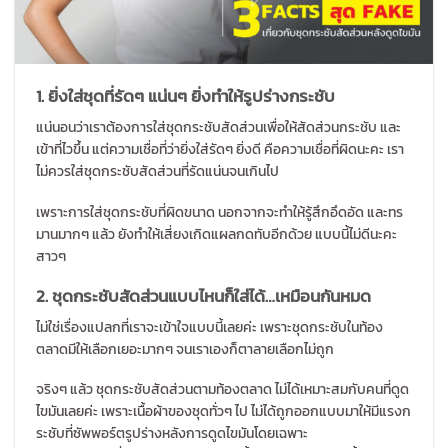
1. ยิ่งใส่ชุดที่รัดๆ แน่นๆ ยิ่งทำให้รูปร่างกระชับ
แน่นอนว่าเราต้องการใส่ชุดกระชั
บสัดส่วนเพื่อให้สัดส่วนกระชับ และ
เข้าที่ไวขึ้น แต่ความเชื่อที่ว่ายิ่งใส่รัดๆ ยิ่งดี คือความเชื่อที่ผิดนะคะ เรา
ไม่ควรใส่ชุดกระชับสัดส่วนที่
รัดแน่นจนเกินไป
เพราะการใส่ชุดกระชับที่ผิดขนาด นอกจากจะทำให้รู้สึกอึดอัด และทร
มานมากๆ แล้ว ยังทำให้เสี่ยงเกิดแผลกดทับอี
กด้วย แบบนี้ไม่ดีนะคะ
สาวๆ
2. ชุดกระชับสัดส่วนแบบไหนก็ใส่ได้
…เหมือนกันหมด
ไม่ใช่เรื่องแปลกที่เราจะเข้
าใจแบบนี้เลยค่ะ เพราะชุดกระชับในท้อง
ตลาดมีให้
เลือกเยอะมากๆ จนเราเองก็ตาลายเลือกไม่ถูก
จริงๆ แล้ว ชุดกระชับสัดส่วนตามท้องตลาด ไม่ได้เหมาะสมกับคนที่ดูด
ไขมั
นเลยค่ะ เพราะเนื้อผ้าของชุดทั่วๆ ไป ไม่ได้ถูกออกแบบมาให้มีแรงก
ระชั
บที่ซัพพอร์ตรูปร่างหลังการดู
ดไขมันโดยเฉพาะ