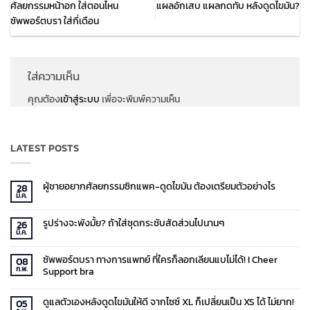
ศัลยกรรมหน้าอก ใส่ตอนไหน
แผลอักเสบ แผลกดทับ หลังดูดไขมัน?
ซัพพอร์ตบรา ใส่กี่เดือน
ใส่ความเห็น
คุณต้อง
เข้าสู่ระบบ
เพื่อจะพิมพ์ความเห็น
LATEST POSTS
ผู้ชายอยากศัลยกรรมซิกแพค-ดูดไขมัน ต้องเตรียมตัวอย่างไร
28
มี.ค.
ไม่มี
ความ
เห็น
รูปร่างจะพังมั้ย? ถ้าใส่ชุดกระชับสัดส่วนไปนานๆ
บน
26
ผู้ชาย
มี.ค.
ไม่มี
อยาก
ความ
ศัลยกรรม
เห็น
ซิก
ซัพพอร์ตบรา ทางการแพทย์ ที่ใครก็ลอกเลียนแบไม่ได้! I Cheer
บน
08
แพค-
รูป
ดูด
ก.พ.
Support bra
ร่าง
ไข
จะ
มัน
ไม่มี
พัง
ต้องเต
ความ
มั้ย?
รี
ดูแลตัวเองหลังดูดไขมันให้ดี จากไซซ์ XL ก็เปลี่ยนเป็น XS ได้ ไม่ยาก!
เห็น
05
ถ้า
ยม
บน