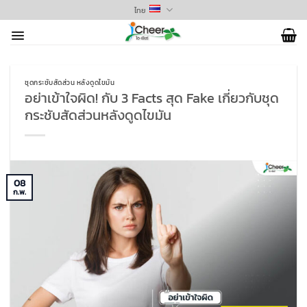
ข้าม
ไทย
ไป
ยัง
เนื้อหา
ชุดกระชับสัดส่วน หลังดูดไขมัน
อย่าเข้าใจผิด! กับ 3 Facts สุด Fake เกี่ยวกับชุด
กระชับสัดส่วนหลังดูดไขมัน
08
ก.พ.