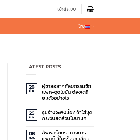
เข้าสู่ระบบ
ไทย
LATEST POSTS
ผู้ชายอยากศัลยกรรมซิก
28
แพค-ดูดไขมัน ต้องเตรี
มี.ค.
ยมตัวอย่างไร
ไม่มี
ความ
รูปร่างจะพังมั้ย? ถ้าใส่ชุด
26
เห็น
บน
กระชับสัดส่วนไปนานๆ
มี.ค.
ผู้ชาย
อยาก
ไม่มี
ศัลยกรรม
ความ
ซัพพอร์ตบรา ทางการ
08
ซิก
เห็น
แพค-
บน
แพทย์ ที่ใครก็ลอกเลียน
ก.พ.