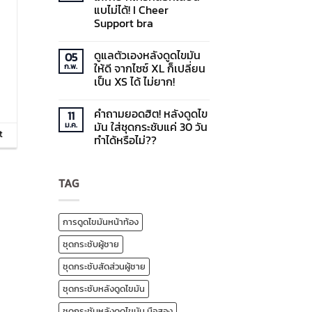
ดูด
รูป
แบไม่ได้! I Cheer
ไข
ร่าง
มัน
จะ
Support bra
ต้องเต
พัง
รี
มั้ย?
ไม่มี
ยม
ถ้า
ความ
ดูแลตัวเองหลังดูดไขมัน
05
ตัวอย่าง
ใส่
เห็น
บน
ไร
ชุด
ให้ดี จากไซซ์ XL ก็เปลี่ยน
ก.พ.
ซัพพอร์ต
กระชับ
เป็น XS ได้ ไม่ยาก!
บรา
สัดส่วน
ทางการ
ไป
ไม่มี
แพทย์
นานๆ
ความ
ที่
คำถามยอดฮิต! หลังดูดไข
11
เห็น
ใคร
บน
มัน ใส่ชุดกระชับแค่ 30 วัน
ม.ค.
ก็
ดูแล
t
ลอก
ทำได้หรือไม่??
ตัว
เลียน
เอง
แบ
ไม่มี
หลัง
ไม่
ความ
ดูด
ได้!
เห็น
ไข
TAG
บน
I
มัน
คำถาม
Cheer
ให้
ยอด
Support
ดี
ฮิต!
bra
จาก
หลัง
การดูดไขมันหน้าท้อง
ไซซ์
ดูด
XL
ไข
ก็
ชุดกระชับผู้ชาย
มัน
เปลี่ยน
ใส่
เป็น
ชุด
ชุดกระชับสัดส่วนผู้ชาย
XS
กระชับ
ได้
แค่
ไม่
ชุดกระชับหลังดูดไขมัน
30
ยาก!
วัน
ทำได้
ชุดกระชับหลังดูดไขมัน มือสอง