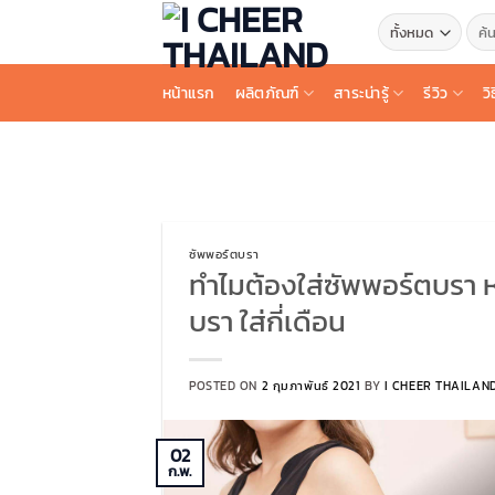
ข้าม
ค้นหา
ไป
ยัง
หน้าแรก
ผลิตภัณฑ์
สาระน่ารู้
รีวิว
วิ
เนื้อหา
ซัพพอร์ตบรา
ทำไมต้องใส่ซัพพอร์ตบรา 
บรา ใส่กี่เดือน
POSTED ON
2 กุมภาพันธ์ 2021
BY
I CHEER THAILAN
02
ก.พ.