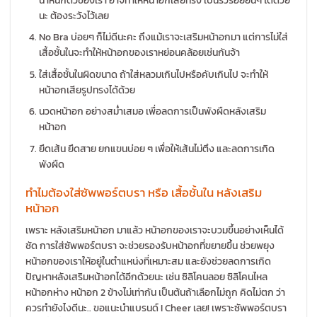
นะ ต้องระวังไว้เลย
No Bra บ่อยๆ ก็ไม่ดีนะคะ ถึงแม้เราจะเสริมหน้าอกมา แต่การไม่ใส่
เสื้อชั้นในจะทำให้หน้าอกของเราหย่อนคล้อยเช่นกันจ้า
ใส่เสื้อชั้นในผิดขนาด ถ้าใส่หลวมเกินไปหรือคับเกินไป จะทำให้
หน้าอกเสียรูปทรงได้ด้วย
นวดหน้าอก อย่างสม่ำเสมอ เพื่อลดการเป็นพังผืดหลังเสริม
หน้าอก
ยืดเส้น ยืดสาย ยกแขนบ่อย ๆ เพื่อให้เส้นไม่ตึง และลดการเกิด
พังผืด
ทำไมต้องใส่ซัพพอร์ตบรา หรือ เสื้อชั้นใน หลังเสริม
หน้าอก
เพราะ หลังเสริมหน้าอก มาแล้ว หน้าอกของเราจะบวมขึ้นอย่างเห็นได้
ชัด การใส่ซัพพอร์ตบรา จะช่วยรองรับหน้าอกที่ขยายขึ้น ช่วยพยุง
หน้าอกของเราให้อยู่ในตำแหน่งที่เหมาะสม และยังช่วยลดการเกิด
ปัญหาหลังเสริมหน้าอกได้อีกด้วยนะ เช่น ซิลิโคนลอย ซิลิโคนไหล
หน้าอกห่าง หน้าอก 2 ข้างไม่เท่ากัน เป็นต้นถ้าเลือกไม่ถูก คิดไม่ตก ว่า
ควรทำยังไงดีนะ.. ขอแนะนำแบรนด์ I Cheer เลย! เพราะซัพพอร์ตบรา