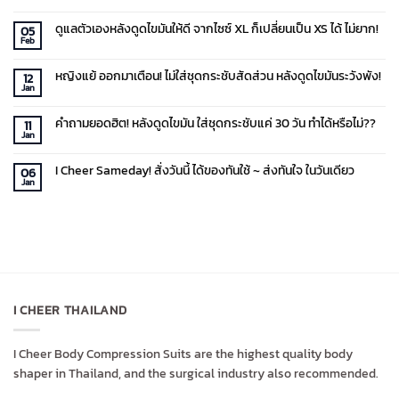
No
Comments
on
ดูแลตัวเองหลังดูดไขมันให้ดี จากไซซ์ XL ก็เปลี่ยนเป็น XS ได้ ไม่ยาก!
05
ซัพพอร์ต
Feb
บรา
No
ทางการ
Comments
แพทย์
on
หญิงแย้ ออกมาเตือน! ไม่ใส่ชุดกระชับสัดส่วน หลังดูดไขมันระวังพัง!
ที่
ดูแล
12
ใคร
ตัว
Jan
No
ก็
เอง
Comments
ลอก
หลัง
on
เลียน
ดูด
คำถามยอดฮิต! หลังดูดไขมัน ใส่ชุดกระชับแค่ 30 วัน ทำได้หรือไม่??
หญิง
11
แบ
ไข
แย้
ไม่
มัน
Jan
No
ออก
ได้!
ให้
Comments
มา
I
ดี
on
เตือน!
Cheer
จาก
I Cheer Sameday! สั่งวันนี้ ได้ของทันใช้ ~ ส่งทันใจ ในวันเดียว
คำถาม
06
ไม่
Support
ไซซ์
ยอด
ใส่
Jan
bra
XL
No
ฮิต!
ชุด
ก็
Comments
หลัง
กระชับ
เปลี่ยน
on
ดูด
สัดส่วน
เป็น
I
ไข
หลัง
XS
Cheer
มัน
ดูด
ได้
Sameday!
ใส่
ไข
ไม่
สั่ง
ชุด
มัน
ยาก!
วัน
กระชับ
ระวัง
นี้
แค่
พัง!
ได้
30
ของ
วัน
ทัน
ทำได้
ใช้
หรือ
I CHEER THAILAND
~
ไม่??
ส่ง
ทันใจ
ใน
I Cheer Body Compression Suits are the highest quality body
วัน
เดียว
shaper in Thailand, and the surgical industry also recommended.