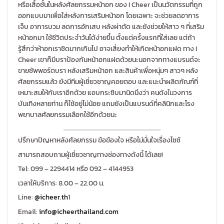
หรือเสื้อชั้นในหลังศัลยกรรมหน้าอก ของ I Cheer เป็นนวัตกรรมที่ถูก
ออกแบบมาเพื่อใส่หลังการเสริมหน้าอก โดยเฉพาะ จะช่วยลดอาการ
เจ็บ อาการบวม ลดการอักเสบ หลังผ่าตัด และยังช่วยให้สาว ๆ ที่เสริม
หน้าอกมา ใช้ชีวิตประจำวันได้ง่ายขึ้น ตั้งแต่ครั้งแรกที่ใส่เลย แต่ถ้า
รู้สึกว่าห้าอกเราชิดมากเกินไป อาจเสี่ยงทำให้เกิดหน้าอกแฝด ทาง I
Cheer เขาก็มีบราป้องกันหน้าอกแฝดด้วยนะนอกจากทางแบรนด์จะ
ขายซัพพอร์ตบรา หลังเสริมหน้าอก และสินค้าเพื่อหนุ่มๆ สาวๆ หลัง
ศัลยกรรมแล้ว ยังมีทีมผู้เชี่ยวชาญคอยตอบ และแนะนำผลิตภัณฑ์ที่
เหมาะสมให้กับเราอีกด้วย แอบกระซิบมานิดนึงว่า คนดังในวงการ
บันเทิงหลายท่าน ก็ใช้อยู่ไม่น้อย แถมยังเป็นแบรนด์ที่คลินิกและโรง
พยาบาลศัลยกรรมเลือกใช้อีกด้วยนะ
ปรึกษาปัญหาหลังศัลยกรรม ข้อข้องใจ หรือไม่มั่นใจเรื่องไซซ์
สามารถสอบถามผู้เชี่ยวชาญทางช่องทางดังนี้ ได้เลย!
Tel: 099 – 2294414 หรือ 092 – 4144953
เวลาให้บริการ: 8.00 – 22.00 น.
Line:
@icheer.th
1
Email:
info@icheerthailand.com