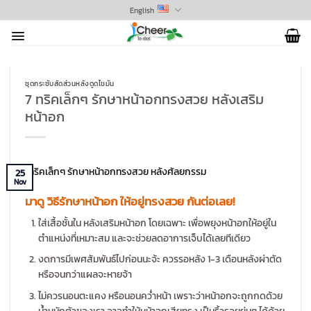
Skip
English
to
content
ชุดกระชับสัดส่วนหลังดูดไขมัน
7 ทริคเล็กๆ รักษาหน้าอกทรงสวย หลังเสริม
หน้าอก
25
Nov
มาดู วิธีรักษาหน้าอก ให้อยู่ทรงสวย กันต่อเลย!
ใส่เสื้อชั้นใน หลังเสริมหน้าอก โดยเฉพาะ เพื่อพยุงหน้าอกให้อยู่ใน
ตำแหน่งที่เหมาะสม และจะช่วยลดอาการเจ็บได้เลยทีเดียว
งดการมีเพศสัมพันธ์ไปก่อนนะจ้ะ ควรรอหลัง 1-3 เดือนหลังผ่าตัด
หรือจนกว่าแผลจะหายจ้า
ไม่ควรนอนตะแคง หรือนอนคว่ำหน้า เพราะว่าหน้าอกจะถูกกดด้วย
น้ำหนักตัวของเรา อาจทำให้หน้าอกเสียทรง เป็นริ้วรอยย่นๆ ได้ด้วย