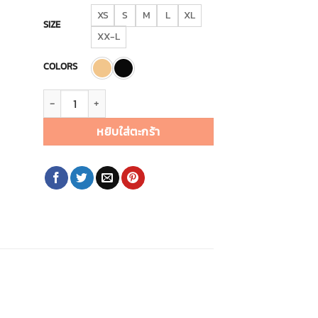
XS
S
M
L
XL
SIZE
XX-L
COLORS
จำนวน I Cheer Support Bra รุ่น Power Net Extra ชิ้น
หยิบใส่ตะกร้า