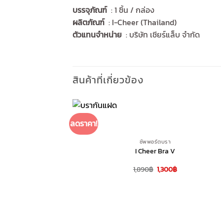
บรรจุภัณฑ์
: 1 ชิ้น / กล่อง
ผลิตภัณฑ์
: I-Cheer (Thailand)
ตัวแทนจำหน่าย
: บริษัท เชียร์แล็บ จำกัด
สินค้าที่เกี่ยวข้อง
+
ลดราคา!
ซัพพอร์ตบรา
I Cheer Bra V
Original
Current
1,890
฿
1,300
฿
price
price
was:
is:
1,890฿.
1,300฿.