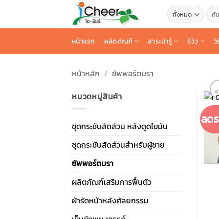
ข้าม
ค้นหา
ไป
ยัง
หน้าแรก
ผลิตภัณฑ์
สาระน่ารู้
รีวิว
วิ
เนื้อหา
หน้าหลัก
/
ซัพพอร์ตบรา
หมวดหมู่สินค้า
ลดร
ชุดกระชับสัดส่วน หลังดูดไขมัน
ชุดกระชับสัดส่วนสำหรับผู้ชาย
ซัพพอร์ตบรา
ผลิตภัณฑ์เสริมการฟื้นตัว
ผ้ารัดหน้าหลังศัลยกรรม
เข็มขัดพยุงครรภ์