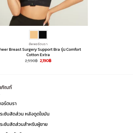
ซัพพอร์ตบรา
Cheer Breast Surgery Support Bra รุ่น Comfort
Cotton Extra
Original
Current
2,590
฿
2,190
฿
price
price
was:
is:
2,590฿.
2,190฿.
ตภัณฑ์
พอร์ตบรา
ระชับสัดส่วน หลังดูดไขมัน
ระชับสัดส่วนสำหรับผู้ชาย