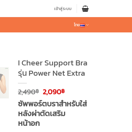
เข้าสู่ระบบ
ไทย
I Cheer Support Bra
รุ่น Power Net Extra
Original
Current
2,490
2,090
฿
฿
price
price
ซัพพอร์ตบราสำหรับใส่
was:
is:
2,490฿.
2,090฿.
หลังผ่าตัด
เสริม
หน้าอก