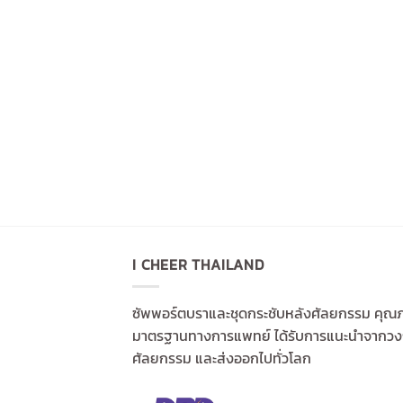
rt Bra Power Net
nal
Current
฿
price
is:
฿.
1,590฿.
I CHEER THAILAND
ซัพพอร์ตบราและชุดกระชับหลังศัลยกรรม คุณ
มาตรฐานทางการแพทย์ ได้รับการแนะนำจากว
ศัลยกรรม และส่งออกไปทั่วโลก