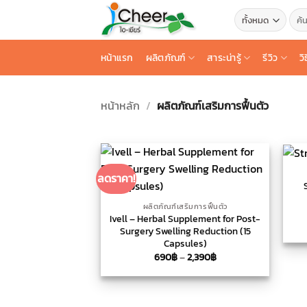
ข้าม
ค้นหา
ไป
ยัง
หน้าแรก
ผลิตภัณฑ์
สาระน่ารู้
รีวิว
วิ
เนื้อหา
หน้าหลัก
/
ผลิตภัณฑ์เสริมการฟื้นตัว
+
ลดราคา!
+
ผลิตภัณฑ์เสริมการฟื้นตัว
Ivell – Herbal Supplement for Post-
Surgery Swelling Reduction (15
Capsules)
Price
690
฿
–
2,390
฿
range:
690฿
through
2,390฿